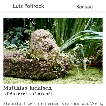
Lutz Poltrock
Kontakt
Matthias
Jackisch
Bildhauer in Tharandt
Steinstaub zeichnet einen Kreis um das Werk,
er liegt auf allem, durchdringt wie ein erster
Atem die Luft um das Neue.
Die Rose am Ort macht den Staubkreis leben
und was in seiner Mitte entsteht, wie eine
seltsame Lampe, holt sie so hautfarbenen
Schein aus allem.